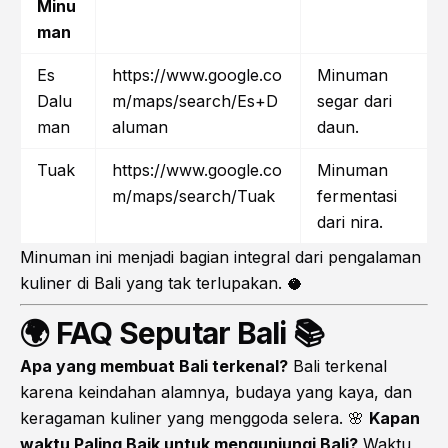
Minu
man
Es
https://www.google.co
Minuman
Dalu
m/maps/search/Es+D
segar dari
man
aluman
daun.
Tuak
https://www.google.co
Minuman
m/maps/search/Tuak
fermentasi
dari nira.
Minuman ini menjadi bagian integral dari pengalaman
kuliner di Bali yang tak terlupakan. 🥥
🌍 FAQ Seputar Bali 📚
Apa yang membuat Bali terkenal?
Bali terkenal
karena keindahan alamnya, budaya yang kaya, dan
keragaman kuliner yang menggoda selera. 🌸
Kapan
waktu Paling Baik untuk mengunjungi Bali?
Waktu