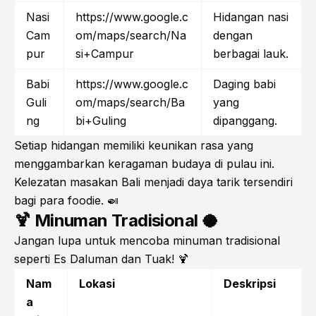
Nasi
https://www.google.c
Hidangan nasi
Cam
om/maps/search/Na
dengan
pur
si+Campur
berbagai lauk.
Babi
https://www.google.c
Daging babi
Guli
om/maps/search/Ba
yang
ng
bi+Guling
dipanggang.
Setiap hidangan memiliki keunikan rasa yang
menggambarkan keragaman budaya di pulau ini.
Kelezatan masakan Bali menjadi daya tarik tersendiri
bagi para foodie. 🍛
🍹 Minuman Tradisional 🥥
Jangan lupa untuk mencoba minuman tradisional
seperti Es Daluman dan Tuak! 🍹
Nam
Lokasi
Deskripsi
a