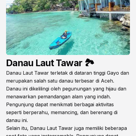
Danau Laut Tawar 🏞️
Danau Laut Tawar
terletak di dataran tinggi Gayo dan
merupakan salah satu danau terbesar di Aceh.
Danau ini dikelilingi oleh pegunungan yang hijau dan
menawarkan pemandangan alam yang indah.
Pengunjung dapat menikmati berbagai aktivitas
seperti berperahu, memancing, dan berenang di
danau ini.
Selain itu, Danau Laut Tawar juga memiliki beberapa
spot foto yang instagramable. Pengunjung dapat