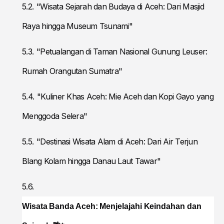
"Wisata Sejarah dan Budaya di Aceh: Dari Masjid
Raya hingga Museum Tsunami"
"Petualangan di Taman Nasional Gunung Leuser:
Rumah Orangutan Sumatra"
"Kuliner Khas Aceh: Mie Aceh dan Kopi Gayo yang
Menggoda Selera"
"Destinasi Wisata Alam di Aceh: Dari Air Terjun
Blang Kolam hingga Danau Laut Tawar"
Wisata Banda Aceh: Menjelajahi Keindahan dan