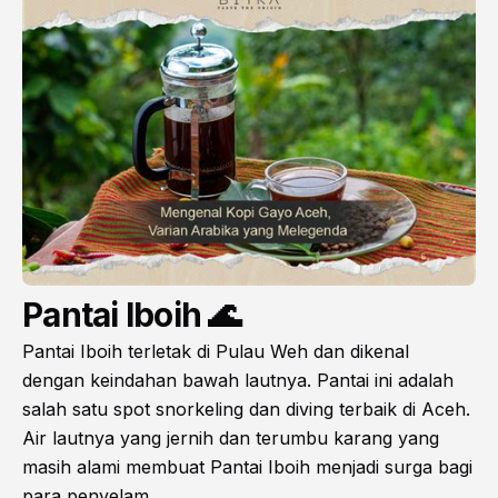
Pantai Iboih 🌊
Pantai Iboih
terletak di Pulau Weh dan dikenal
dengan keindahan bawah lautnya. Pantai ini adalah
salah satu spot snorkeling dan diving terbaik di Aceh.
Air lautnya yang jernih dan terumbu karang yang
masih alami membuat Pantai Iboih menjadi surga bagi
para penyelam.