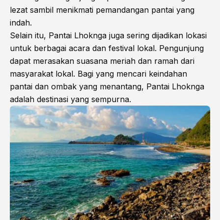
lezat sambil menikmati pemandangan pantai yang
indah.
Selain itu, Pantai Lhoknga juga sering dijadikan lokasi
untuk berbagai acara dan festival lokal. Pengunjung
dapat merasakan suasana meriah dan ramah dari
masyarakat lokal. Bagi yang mencari keindahan
pantai dan ombak yang menantang, Pantai Lhoknga
adalah destinasi yang sempurna.