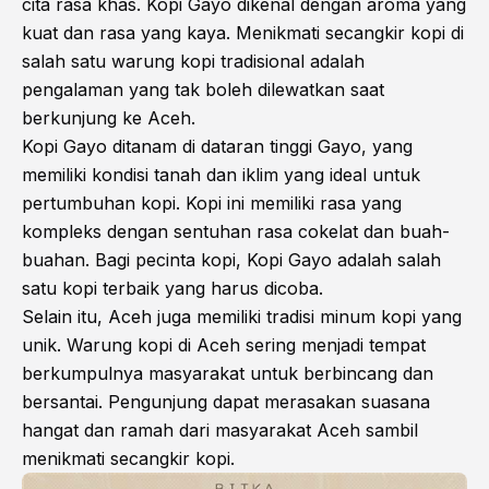
cita rasa khas. Kopi Gayo dikenal dengan aroma yang
kuat dan rasa yang kaya. Menikmati secangkir kopi di
salah satu warung kopi tradisional adalah
pengalaman yang tak boleh dilewatkan saat
berkunjung ke Aceh.
Kopi Gayo ditanam di dataran tinggi Gayo, yang
memiliki kondisi tanah dan iklim yang ideal untuk
pertumbuhan kopi. Kopi ini memiliki rasa yang
kompleks dengan sentuhan rasa cokelat dan buah-
buahan. Bagi pecinta kopi, Kopi Gayo adalah salah
satu kopi terbaik yang harus dicoba.
Selain itu, Aceh juga memiliki tradisi minum kopi yang
unik. Warung kopi di Aceh sering menjadi tempat
berkumpulnya masyarakat untuk berbincang dan
bersantai. Pengunjung dapat merasakan suasana
hangat dan ramah dari masyarakat Aceh sambil
menikmati secangkir kopi.