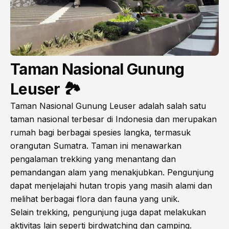
Taman Nasional Gunung
Leuser 🏞️
Taman Nasional Gunung Leuser
adalah salah satu
taman nasional terbesar di Indonesia dan merupakan
rumah bagi berbagai spesies langka, termasuk
orangutan Sumatra. Taman ini menawarkan
pengalaman trekking yang menantang dan
pemandangan alam yang menakjubkan. Pengunjung
dapat menjelajahi hutan tropis yang masih alami dan
melihat berbagai flora dan fauna yang unik.
Selain trekking, pengunjung juga dapat melakukan
aktivitas lain seperti birdwatching dan camping.