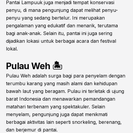
Pantai Lampuuk juga menjadi tempat konservasi
penyu, di mana pengunjung dapat melihat penyu-
penyu yang sedang bertelur. Ini merupakan
pengalaman yang edukatif dan menarik, terutama
bagi anak-anak. Selain itu, pantai ini juga sering
dijadikan lokasi untuk berbagai acara dan festival
lokal.
Pulau Weh 🏝️
Pulau Weh
adalah surga bagi para penyelam dengan
terumbu karang yang masih alami dan kehidupan
bawah laut yang beragam. Pulau ini terletak di ujung
barat Indonesia dan menawarkan pemandangan
matahari terbenam yang spektakuler. Selain
menyelam, pengunjung juga dapat menikmati
berbagai aktivitas lain seperti snorkeling, berenang,
dan berjemur di pantai.