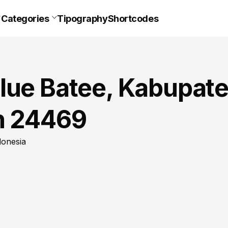
Categories
Tipography
Shortcodes
lue Batee, Kabupat
h 24469
donesia